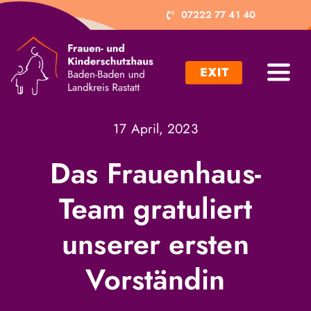
Zum
07222 77 41 40
Inhalt
springen
Toggl
Navig
Ich brauche Hilfe
17 April, 2023
Ich möchte helfen
Das Frauenhaus-
Team gratuliert
Projekte
unserer ersten
Trägerverein
Vorständin