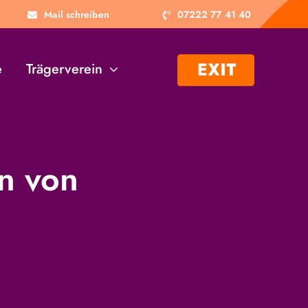
Mail schreiben
07222 77 41 40
e
Trägerverein
en von