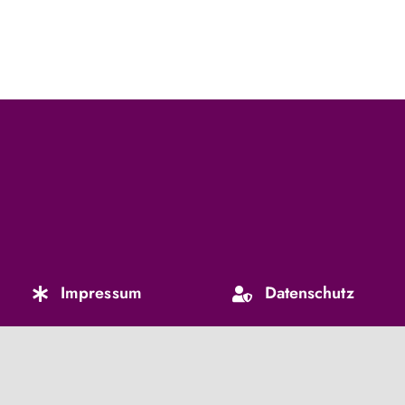
Impressum
Datenschutz
am
Mail schreiben
07222 
Internetseite wurde von Holger Klement · klement-design.com ehrenamtlich er