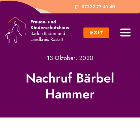
Zum
07222 77 41 40
Inhalt
springen
Toggl
Navig
Ich brauche Hilfe
13 Oktober, 2020
Ich möchte helfen
Nachruf Bärbel
Hammer
Projekte
Trägerverein