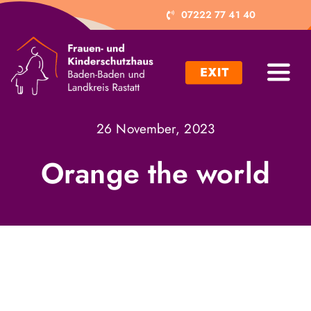
Zum
07222 77 41 40
Inhalt
springen
Toggl
Navig
Ich brauche Hilfe
26 November, 2023
Ich möchte helfen
Orange the world
Projekte
Trägerverein