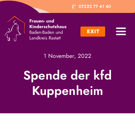
Zum
07222 77 41 40
Inhalt
springen
Toggl
Navig
Ich brauche Hilfe
1 November, 2022
Ich möchte helfen
Spende der kfd
Kuppenheim
Projekte
Trägerverein